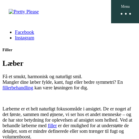
44 14 66 00
hello@klinik.prettyplease.dk
Menu
Facebook
Instagram
Facebook
Instagram
Filler
Læber
Få et smukt, harmonisk og naturligt smil.
Mangler dine læber fylde, kant, fugt eller bedre symmetri? En
fillerbehandling
kan være løsningen for dig.
Læberne er et helt naturligt fokusområde i ansigtet. De er noget af
det første, sammen med øjnene, vi ser hos et andet menneske – og
de har stor betydning for oplevelsen af ansigtet som helhed. Ved at
behandle læberne med
filler
er der mulighed for at understøtte de
detaljer, som er mindre definerede eller som trænger til fugt og
volumenboost.