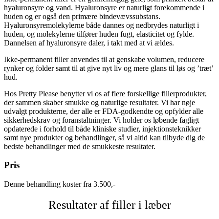
hyaluronsyre og vand. Hyaluronsyre er naturligt forekommende i
huden og er også den primære bindevævssubstans.
Hyaluronsyremolekylerne både dannes og nedbrydes naturligt i
huden, og molekylerne tilfører huden fugt, elasticitet og fylde.
Dannelsen af hyaluronsyre daler, i takt med at vi ældes.
Ikke-permanent filler anvendes til at genskabe volumen, reducere
rynker og folder samt til at give nyt liv og mere glans til løs og ’træt’
hud.
Hos Pretty Please benytter vi os af flere forskellige fillerprodukter,
der sammen skaber smukke og naturlige resultater. Vi har nøje
udvalgt produkterne, der alle er FDA-godkendte og opfylder alle
sikkerhedskrav og foranstaltninger. Vi holder os løbende fagligt
opdaterede i forhold til både kliniske studier, injektionsteknikker
samt nye produkter og behandlinger, så vi altid kan tilbyde dig de
bedste behandlinger med de smukkeste resultater.
Pris
Denne behandling koster fra 3.500,-
Resultater af filler i læber