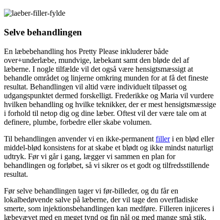
Selve behandlingen
En læbebehandling hos Pretty Please inkluderer både
over+underlæbe, mundvige, læbekant samt den bløde del af
læberne. I nogle tilfælde vil det også være hensigtsmæssigt at
behandle området og linjerne omkring munden for at få det fineste
resultat. Behandlingen vil altid være individuelt tilpasset og
udgangspunktet dermed forskelligt. Frederikke og Maria vil vurdere
hvilken behandling og hvilke teknikker, der er mest hensigtsmæssige
i forhold til netop dig og dine læber. Oftest vil der være tale om at
definere, plumbe, forbedre eller skabe volumen.
Til behandlingen anvender vi en ikke-permanent
filler
i en blød eller
middel-blød konsistens for at skabe et blødt og ikke mindst naturligt
udtryk. Før vi går i gang, lægger vi sammen en plan for
behandlingen og forløbet, så vi sikrer os et godt og tilfredsstillende
resultat.
Før selve behandlingen tager vi før-billeder, og du får en
lokalbedøvende salve på læberne, der vil tage den overfladiske
smerte, som injektionsbehandlingen kan medføre. Filleren injiceres i
læbevævet med en meget tynd og fin nål og med mange små stik,