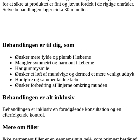
for at sikre at produktet er fint og jævnt fordelt i de rigtige områder.
Selve behandlingen tager cirka 30 minutter.
Behandlingen er til dig, som
Ønsker mere fylde og plumb i læberne
Mangler symmetri og harmoni i læberne
Har gummysmile
Ønsker et løft af mundvige og dermed et mere venligt udtryk
Har tørre og sammenfaldne læber
Ønsker forbedring af linjerne omkring munden
Behandlingen er alt inklusiv
Behandlingen er inklusiv en forudgående konsultation og en
efterfølgende kontrol.
Mere om filler
Ikke-permanent filler er en gennemsigtig gelé, som primært består af